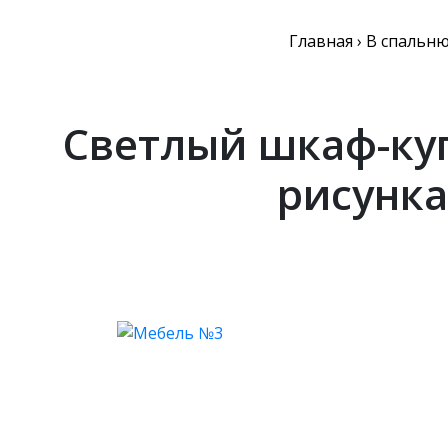
Главная
›
В спальн
Светлый шкаф-куп
рисунк