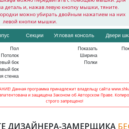
на деталь и, нажав левую кнопку мышки, тяните.
городки можно убирать двойным нажатием на них
левой кнопки мышки.
рпус
Секции
Угловая консоль
Двери ш
Пол
Показать
Пок
Потолок
Ширина
евый бок
Полки
авый бок
я стенка
ИЕ! Данная программа принадлежит владельцу сайта www.shkaf
апатентована и защищена Законом об Авторском Праве. Копир
строго запрещено!
Е ДИЗАЙНЕРА-ЗАМЕРЩИКА
БЕ