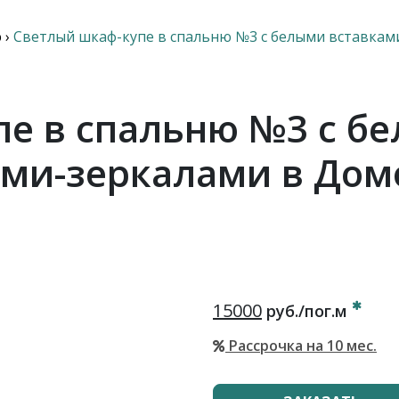
ю
›
Светлый шкаф-купе в спальню №3 с белыми вставкам
е в спальню №3 с б
ами-зеркалами в Дом
15000
руб./пог.м
Рассрочка на 10 мес.