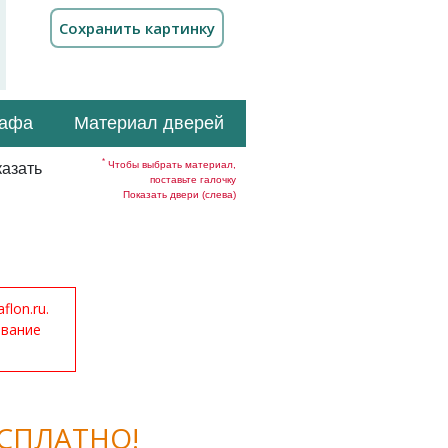
кафа
Материал дверей
*
Чтобы выбрать материал,
азать
поставьте галочку
Показать двери (слева)
lon.ru.
ование
СПЛАТНО!