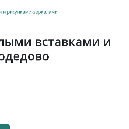
и и рисунками-зеркалами
елыми вставками и
одедово