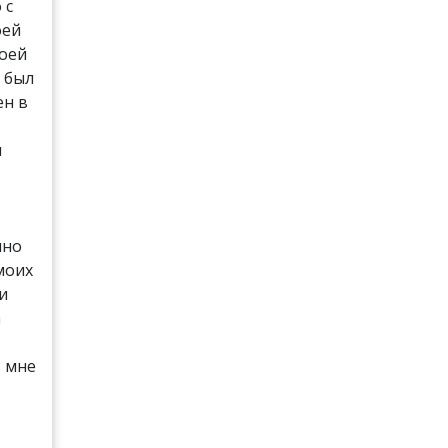
 с
оей
моей
 был
ен в
и
чно
моих
 и
а
т мне