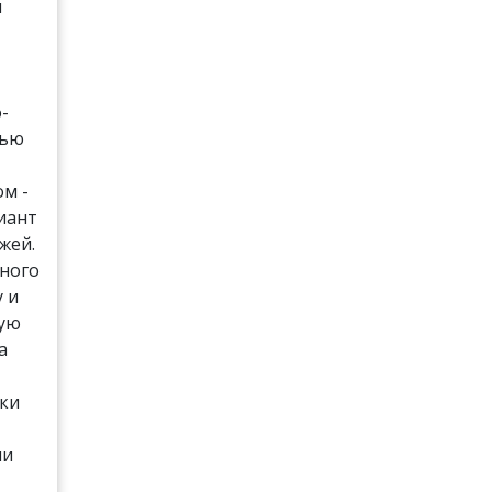
и
-
лью
м -
иант
жей.
много
у и
ную
а
оки
ли