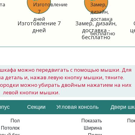
Изготовление 7
Замер, дизайн,
дней
доставка -
ц
бесплатно
шкафа можно передвигать с помощью мышки. Для
на деталь и, нажав левую кнопку мышки, тяните.
городки можно убирать двойным нажатием на них
левой кнопки мышки.
рпус
Секции
Угловая консоль
Двери ш
Пол
Показать
Пок
Потолок
Ширина