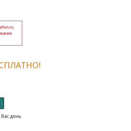
lon.ru.
ование
СПЛАТНО!
 Вас день