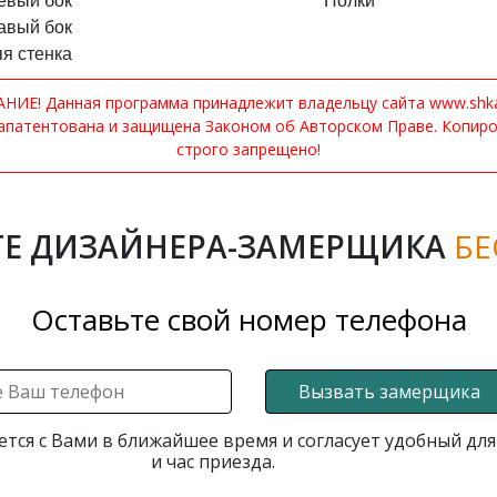
евый бок
Полки
авый бок
я стенка
ИЕ! Данная программа принадлежит владельцу сайта www.shkaf
апатентована и защищена Законом об Авторском Праве. Копир
строго запрещено!
Е ДИЗАЙНЕРА-ЗАМЕРЩИКА
БЕ
Оставьте свой номер телефона
Вызвать замерщика
ется с Вами в ближайшее время и согласует удобный для
и час приезда.