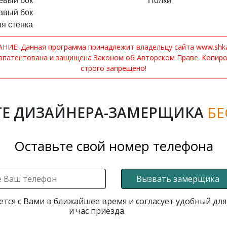
евый бок
Полки
авый бок
я стенка
ИЕ! Данная программа принадлежит владельцу сайта www.shkaf
апатентована и защищена Законом об Авторском Праве. Копир
строго запрещено!
Е ДИЗАЙНЕРА-ЗАМЕРЩИКА
БЕ
Оставьте свой номер телефона
Вызвать замерщика
ется с Вами в ближайшее время и согласует удобный для
и час приезда.