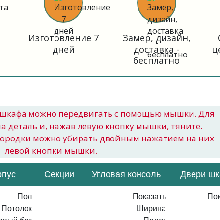
Изготовление 7
Замер, дизайн,
дней
доставка -
ц
бесплатно
шкафа можно передвигать с помощью мышки. Для
на деталь и, нажав левую кнопку мышки, тяните.
городки можно убирать двойным нажатием на них
левой кнопки мышки.
рпус
Секции
Угловая консоль
Двери ш
Пол
Показать
Пок
Потолок
Ширина