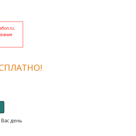
lon.ru.
ование
СПЛАТНО!
 Вас день