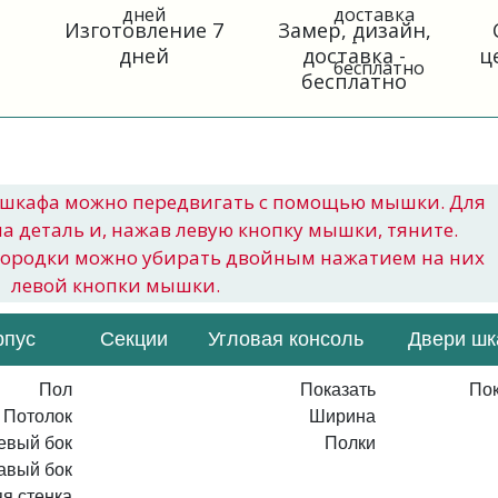
Изготовление 7
Замер, дизайн,
дней
доставка -
ц
бесплатно
шкафа можно передвигать с помощью мышки. Для
на деталь и, нажав левую кнопку мышки, тяните.
городки можно убирать двойным нажатием на них
левой кнопки мышки.
рпус
Секции
Угловая консоль
Двери ш
Пол
Показать
Пок
Потолок
Ширина
евый бок
Полки
авый бок
я стенка