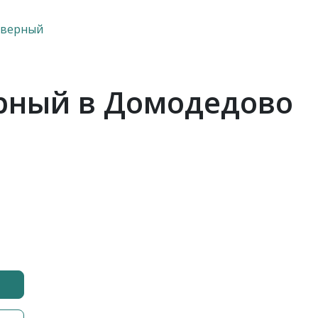
дверный
рный в Домодедово