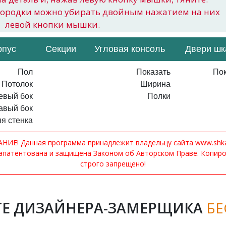
городки можно убирать двойным нажатием на них
левой кнопки мышки.
рпус
Секции
Угловая консоль
Двери ш
Пол
Показать
Пок
Потолок
Ширина
евый бок
Полки
авый бок
я стенка
ИЕ! Данная программа принадлежит владельцу сайта www.shkaf
апатентована и защищена Законом об Авторском Праве. Копир
строго запрещено!
Е ДИЗАЙНЕРА-ЗАМЕРЩИКА
БЕ