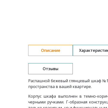
Описание
Характеристи
Отзывы
Распашной
бежевый глянцевый ш
каф
№1
пространства в вашей квартире.
Корпус шкафа выполнен в темно-кори
черными ручками. Г-образная конструк
только красивым, но и функциональным