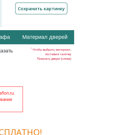
кафа
Материал дверей
*
Чтобы выбрать материал,
азать
поставьте галочку
Показать двери (слева)
lon.ru.
ование
СПЛАТНО!