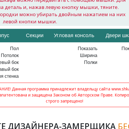
на деталь и, нажав левую кнопку мышки, тяните.
городки можно убирать двойным нажатием на них
левой кнопки мышки.
рпус
Секции
Угловая консоль
Двери ш
Пол
Показать
Пок
Потолок
Ширина
евый бок
Полки
авый бок
я стенка
ИЕ! Данная программа принадлежит владельцу сайта www.shkaf
апатентована и защищена Законом об Авторском Праве. Копир
строго запрещено!
Е ДИЗАЙНЕРА-ЗАМЕРЩИКА
БЕ