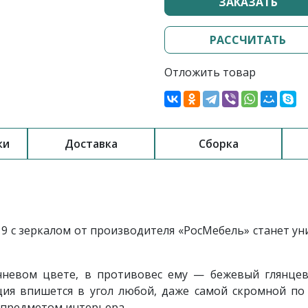
ЗАКАЗАТЬ
РАССЧИТАТЬ
Отложить товар
ки
Доставка
Сборка
9 с зеркалом
от производителя «РосМебель»
станет у
чневом цвете, в противовес ему — бежевый глянцев
ция впишется в угол любой, даже самой скромной по
 предметом интерьера.